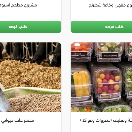
ع مقهى وقاعة شطرنج
مشروع مطعم آسيوي
طلب فرصه
طلب فرصه
ة وتغليف (خضروات وفواكه)
مصنع علف حيواني