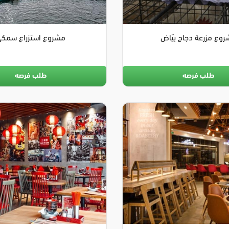
وع مزرعة دجاج بيّاض
مشروع استزراع سمك
طلب فرصه
طلب فرصه