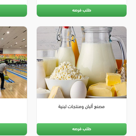
طلب فرصه
مصنع ألبان ومنتجات لبنية
طلب فرصه