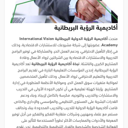
أكاديمية الرؤية البريطانية
منحت
أكاديمية الرؤية الدولية البريطانية International Vision
Academy
، عضويتها إلى شركة مشروعك للاستشارات الاقتصادية، وذلك
في إطار التأهيل الاحترافي، ودعم العمل الحر، والمشاركة في توفير البرامج
التدريبية والاستشارات الاقتصادية بين الشركتين لرواد الأعمال وقادة
المشاريع الكبرى والناشئة.
نبذة أكاديمية الرؤية البريطانية
تعد أكاديمية
الرؤية البريطانية، إحدى المؤسسات التعليمية البارزة في تقديم البرامج
التدريبية والتعليم الاحترافي لرواد الأعمال. وذلك لتأهيل المتخصصين
لمواكبة متغيرات سوق العمل الحر، ومواكبة الأنظمة المتطورة في إدارة
المشاريع. رؤيتنا كهيئة تعليمية هي أن تكون الجودة الأولى في التدريب
والاستشارات والتدريب والتوجيه، مكرسة بالكامل لإيجاد وبناء ودعم
القدرات البشرية على المستوى التنظيمي والمؤسسي والإداري والخاص.
قامت أكاديمية الرؤية الدولية للتدريب والتدريب المحدودة ببناء وتحالف
مستمر مع علماء ومهنيين وشركات متقاربة التفكير والتفكير من أجل توفير
المعرفة والأدوات والممارسات الأكثر تطوراً المستخدمة للتأثير على
الفعالية الشخصية والشخصية والفرق التنظيمية والتنظيمية. نحن نقدم